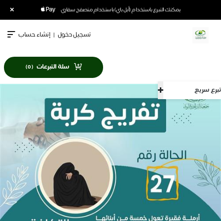
×
يمكنك التبرع باستخدام (أبل باي) باستخدام متصفح سفاري
تسجيل دخول
|
إنشاء حساب
سلة التبرعات
)
0
(
تبرع سريع