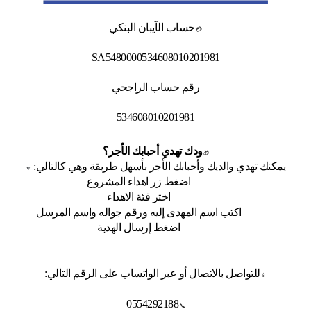
حساب الآيبان البنكي
💳
SA5480000534608010201981
رقم حساب الراجحي
534608010201981
ودك تهدي أحبابك الأجر؟
🎁
يمكنك تهدي والديك وأحبابك الأجر بأسهل طريقة وهي كالتالي:
🔽
اضغط زر اهداء المشروع
اختر فئة الاهداء
اكتب اسم المهدى إليه ورقم جواله واسم المرسل
اضغط إرسال الهدية
للتواصل بالاتصال أو عبر الواتساب على الرقم التالي:
📱
0554292188
📞