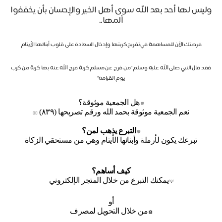
وليس لها أحد بعد الله سوى أهل الخير والإحسان بأن يخففوا
ألمها..
فرصتك الآن للمساهمة في تفريج كربتها وإدخال السعادة على قلوب أبنائها الأيتام
فقد قال النبي صلى الله عليه وسلم "من فرج عن مسلم كربة فرج الله عنه بها كربة من كرب
يوم القيامة"
هل الجمعية موثوقة؟
💬
نعم الجمعية موثوقة بحمد الله ورقم تصريحها (٨٣٩)
👍🏼
التبرع يذهب لمن؟
💬
تبرعك يكون لأرملة وأبنائها الأيتام وهي من مستحقي الزكاة
كيف أساهم؟
يمكنك التبرع من خلال المتجر الإلكتروني
💡
أو
من خلال التحويل لمصرف
🏦