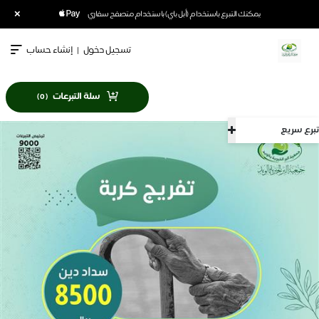
×
يمكنك التبرع باستخدام (أبل باي) باستخدام متصفح سفاري
تسجيل دخول
|
إنشاء حساب
سلة التبرعات
)
0
(
تبرع سريع