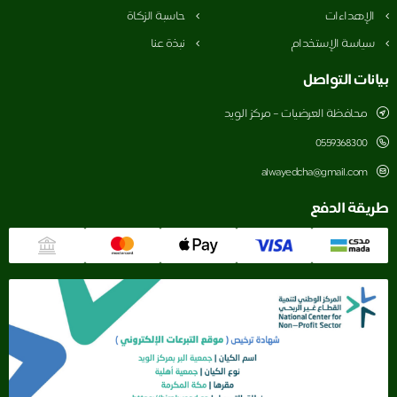
الإهداءات
حاسبة الزكاة
سياسة الإستخدام
نبذة عنا
بيانات التواصل
محافظة العرضيات – مركز الويد
0559368300
alwayedcha@gmail.com
طريقة الدفع