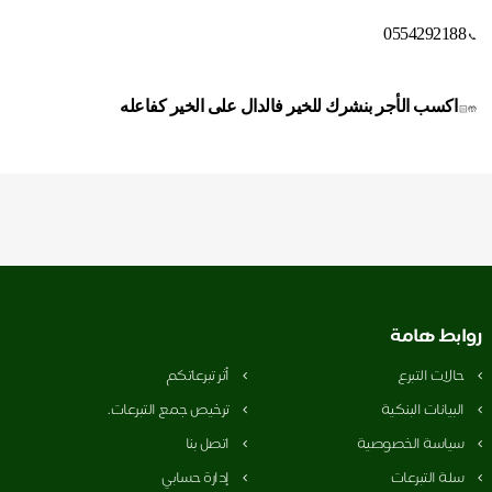
0554292188
📞
اكسب الأجر بنشرك للخير فالدال على الخير كفاعله
🤲🏻
روابط هامة
حالات التبرع
أثر تبرعاتكم
البيانات البنكية
ترخيص جمع التبرعات.
سياسة الخصوصية
اتصل بنا
سلة التبرعات
إدارة حسابي