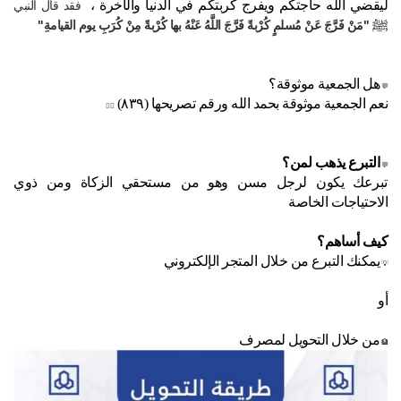
ليقضي الله حاجتكم ويفرج كربتكم في الدنيا والآخرة ،
فقد قال النبي
ﷺ
"مَنْ فَرَّجَ عَنْ مُسلمٍ كُرْبةً فَرَّجَ اللَّهُ عَنْهُ بها كُرْبةً مِنْ كُرَبِ يوم القيامةِ"
هل الجمعية موثوقة؟
💬
نعم الجمعية موثوقة بحمد الله ورقم تصريحها (٨٣٩)
👍🏼
التبرع يذهب لمن؟
💬
تبرعك يكون لرجل مسن وهو من مستحقي الزكاة ومن ذوي
الاحتياجات الخاصة
كيف أساهم؟
يمكنك التبرع من خلال المتجر الإلكتروني
💡
أو
من خلال التحويل لمصرف
🏦