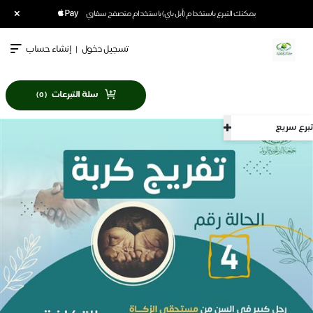
×
يمكنك التبرع باستخدام (أبل باي) باستخدام متصفح سفاري
تسجيل دخول
|
إنشاء حساب
سلة التبرعات
)
0
(
تبرع سريع