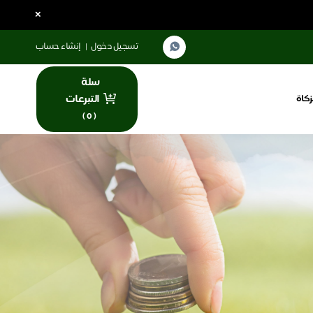
×
تسجيل دخول
|
إنشاء حساب
سلة
التبرعات
زكاة
)
0
(