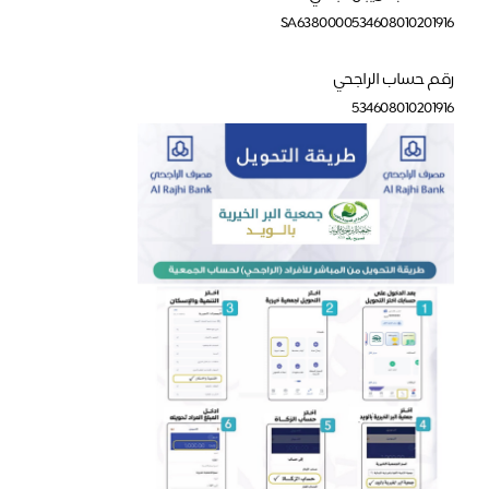
SA6380000534608010201916
رقم حساب الراجحي
534608010201916