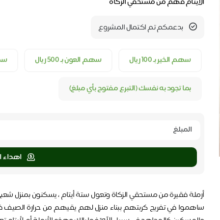
الأيتام فهم من مستحقي الزكاة
بدعمكم تم اكتمال المشروع
سهم الخير بـ ١٠٠ ريال
سهم العون بـ ٥٠٠ ريال
سهم 
بما تجود به نفسك (التبرع مفتوح بأي مبلغ)
اهداء ا
أرملة فقيرة من مستحقي الزكاة وتعول ستة أيتام ، يسكنون بمنزل شعب
ساهموا في تفريج كربتهم ببناء منزل لهم يقيهم من حرارة الصيف في