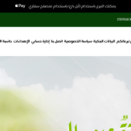
يمكنك التبرع باستخدام (أبل باي) باستخدام متصفح سفاري
05593683
ر تبرعاتكم
البيانات البنكية
سياسة الخصوصية
اتصل بنا
إدارة حسابي
الإهداءات
حاسبة ال