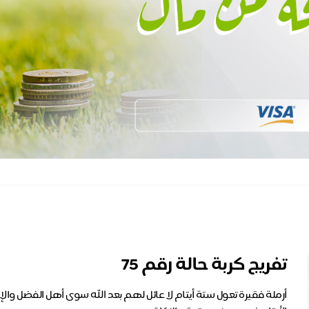
تفريج كربة حالة رقم 75
أرملة فقيرة تعول ستة أيتام لا عائل لهم بعد الله سوى أهل الفضل والإ