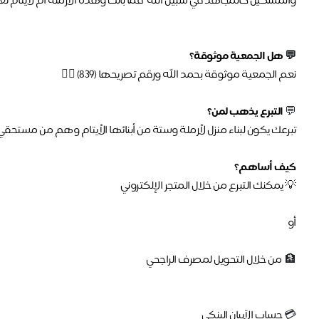
والمسكين كالمجاهد في سبيل الله" فما بالك وهذه الأرملة أم لأيتام تع
💬
هل الجمعية موثوقة؟
نعم الجمعية موثوقة بحمد الله ورقم تصريحها (٨٣٩)
👍🏼
💬
التبرع يذهب لمن؟
تبرعك يكون لبناء منزل لأرملة وستة من أبنائها الأيتام وهم من مستحقي 
كيف أساهم؟
💡
يمكنك التبرع من خلال المتجر الإلكتروني
أو
🏦
من خلال التحويل لمصرف الراجحي
💳
حساب الآيبان البنكي