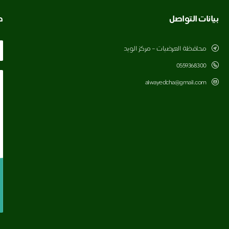
بيانات التواصل
ط
محافظة العرضيات – مركز الويد
0559368300
alwayedcha@gmail.com