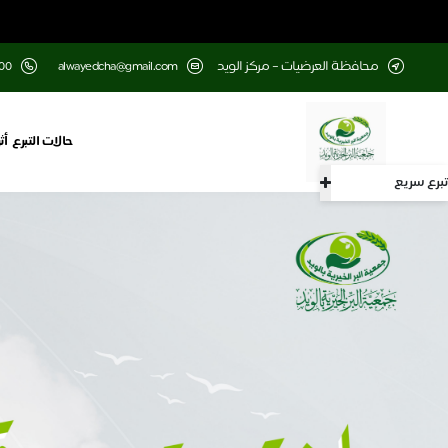
محافظة العرضيات – مركز الويد
alwayedcha@gmail.com
00
حالات التبرع
أث
تبرع سريع