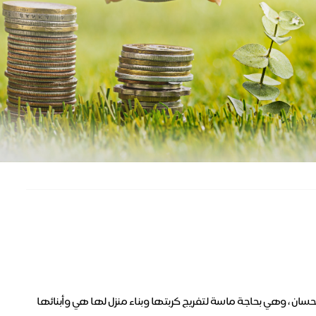
حسان ، وهي بحاجة ماسة لتفريج كربتها وبناء منزل لها هي وأبنائها