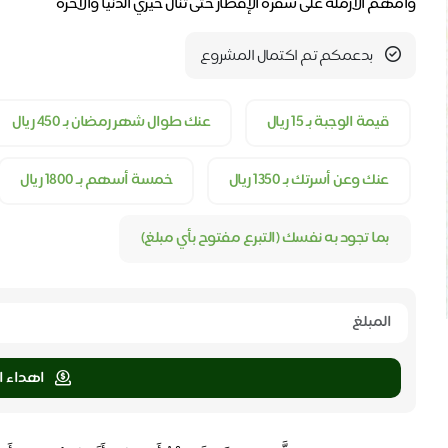
وأمهم الأرملة على سفرة الإفطار حتى تنال خيري الدنيا والآخرة
بدعمكم تم اكتمال المشروع
قيمة الوجبة بـ ١٥ ريال
عنك طوال شهر رمضان بـ ٤٥٠ ريال
عنك وعن أسرتك بـ ١٣٥٠ ريال
خمسة أسهم بـ ١٨٠٠ ريال
بما تجود به نفسك (التبرع مفتوح بأي مبلغ)
اهداء ا