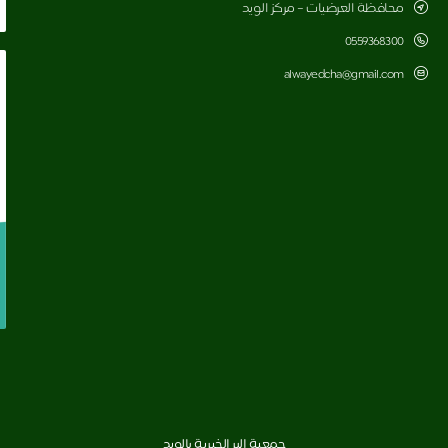
محافظة العرضيات – مركز الويد
0559368300
alwayedcha@gmail.com
جمعية البر الخيرية بالويد