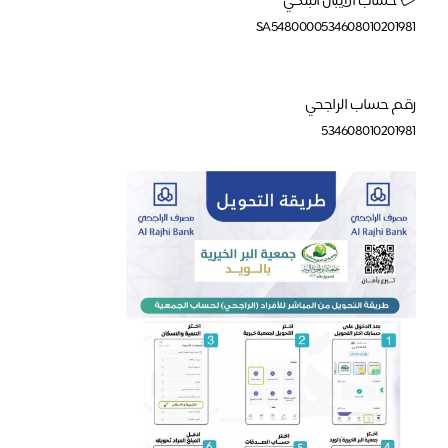
💳
حساب الآيبان البنكي
SA5480000534608010201981
رقم حساب الراجحي
534608010201981