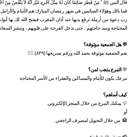
قال النبي ﷺ " مَنْ فَطَّرَ صَائِمًا كَانَ لَهُ مِثْلُ أَجْرِهِ غَيْرَ أَنَّهُ لاَ يَنْقُصُ مِنْ أَجْر
فما بالك وهؤلاء الصائمين في شهر رمضان المبارك هم الأيتام والأرامل 
المحتاجة وسد حاجتهم ، حتى تدخل الفرحة على قلوبهم ، وتنشر السعا
💬 
هل الجمعية موثوقة؟
نعم الجمعية موثوقة بحمد الله ورقم تصريحها (٨٣٩) 
👍🏼
💬 
التبرع يذهب لمن؟
تبرعك يكون للأيتام والمساكين والفقراء من الأسر المحتاجة
كيف أساهم؟
💡 
يمكنك التبرع من خلال المتجر الإلكتروني
أو
🏦  
من خلال التحويل لمصرف الراجحي