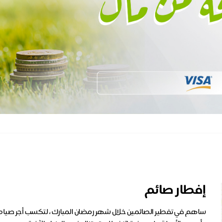
إفطار صائم
ساهم في تفطير الصائمين خلال شهر رمضان المبارك ، لتكسب أجر صيام ا