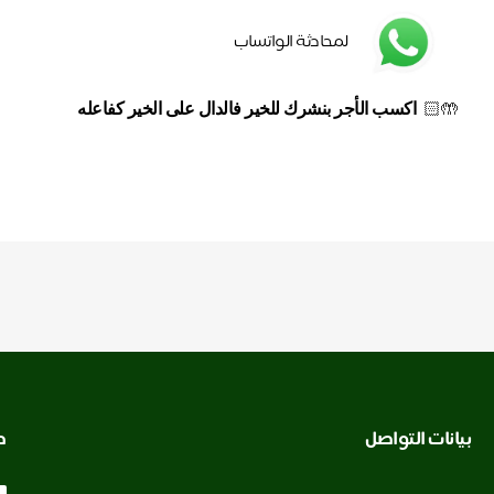
لمحادثة الواتساب
🤲🏻  
اكسب الأجر بنشرك للخير فالدال على الخير كفاعله
بيانات التواصل
ط