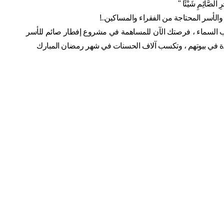
ِ الصَّائِمِ شَيْئًا "
والأسر المحتاجة من الفقراء والمساكين..!
رب دعوة من أرملة ترفع يديها عند أذان المغرب فيفتح الله لك بها أبواب السماء ، فرصتك الآن للمساهمة في مشروع إفطار صائم للأسر 
دة في بيوتهم ، وتكسب آلاف الحسنات في شهر رمضان المبارك 