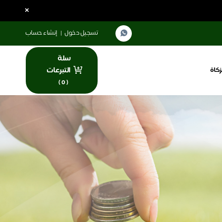
×
تسجيل دخول
|
إنشاء حساب
سلة
التبرعات
زكاة
)
0
(