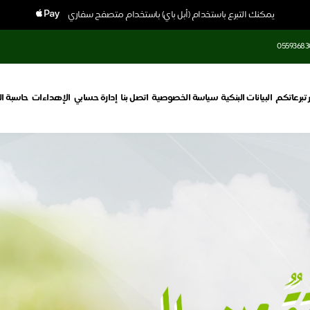
يمكنك التبرع باستخدام (أبل باي) باستخدام متصفح سفاري
05593683
ر تبرعاتكم
البيانات البنكية
سياسة الخصوصية
اتصل بنا
إدارة حسابي
الإهداءات
حاسبة ال