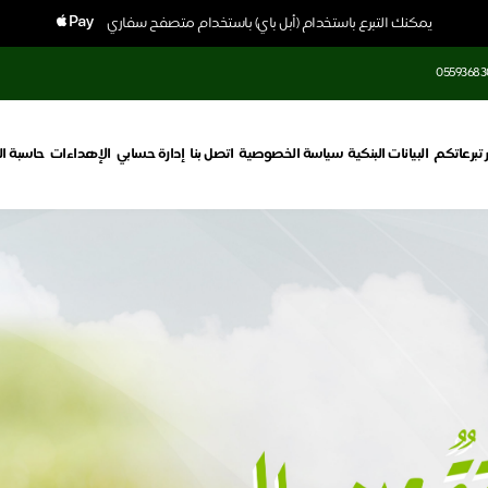
يمكنك التبرع باستخدام (أبل باي) باستخدام متصفح سفاري
05593683
ر تبرعاتكم
البيانات البنكية
سياسة الخصوصية
اتصل بنا
إدارة حسابي
الإهداءات
حاسبة ال