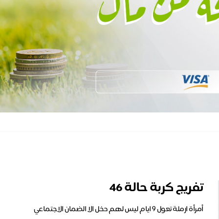
تفريج كربة حالة 46
أمرأة ارملة تعول ٩ ايام ليس لهم دخل الا الضمان الاجتماعي