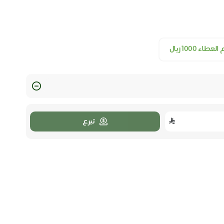
اء ١٠٠٠ ريال
تبرع