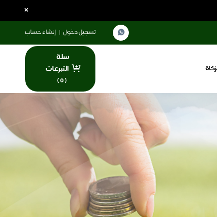
×
تسجيل دخول
|
إنشاء حساب
سلة
التبرعات
زكاة
)
0
(