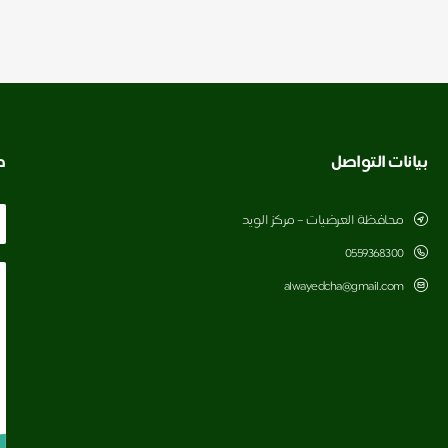
بيانات التواصل
ط
محافظة العرضيات – مركز الويد
0559368300
alwayedcha@gmail.com