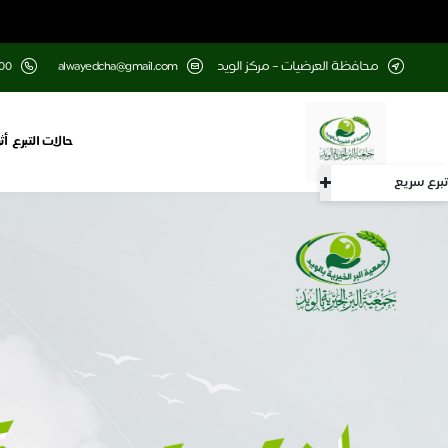
محافظة العرضيات – مركز الويد
alwayedcha@gmail.com
00
حالات التبرع
أث
تبرع سريع